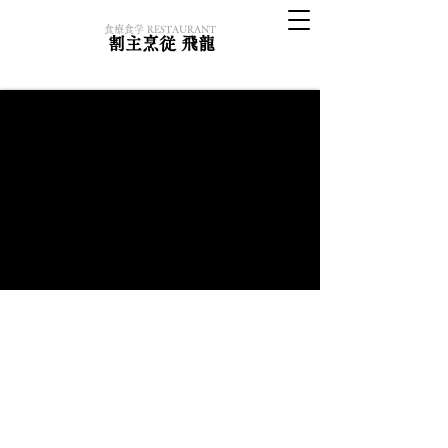
​食療食学 RESTAURANT
割主烹従 飛龍
地球環境と健康を考えるHIRYUは
病気やアレルギー、国や宗教による食文化の違いを
気にすることなく
世界中の誰もが安心して食せるレストランを目指し
ています。
■
VEGAN
動物性食品(肉・魚・卵・乳製品・蜂蜜・鰹節etc)不使用