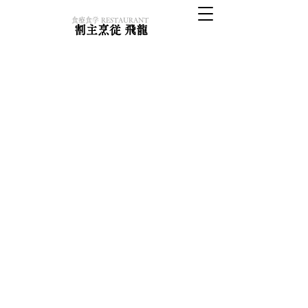
​食療食学 RESTAURANT
割主烹従 飛龍
拘り-1
化学農薬(有機JAS認定の許容農薬も含
む)、化学肥料を使用していない食材で
調理しています。
HIRYUでは、青果や調味料の原材
料のすべての栽培過程において、
化学農薬・化学肥料を使用してい
ない食材だけを扱っています。