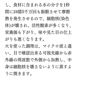
し、食材に含まれる水の分子を1秒
間に24億5千万回も振動させて摩擦
熱を発生させるので、細胞核(染色
体)が壊され、活性酸素が多くなり、
栄養価も下がり、味や見た目の仕上
がりも悪くなります。
火を使った調理は、マイクロ波と違
い、目で確認出来る可視光線から赤
外線の周波数で外側から加熱し、中
身は細胞核を壊さないように蒸すよ
うに焼きます。
炎は、風や波、人間の拍動、呼吸と
同じ様に一定ではなく、エネルギー
を吸引したり、放出したり、自然界
のゆらぎに従い調和していきます。
ミネラルウォーターや味噌汁、珈琲