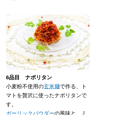
6品目 ナポリタン
小麦粉不使用の
玄米麺
で作る、ト
マトを贅沢に使ったナポリタンで
す。
ガーリックパウダー
の風味と、ミ
ネラル豊富な
ゲランド海塩
の旨
味、しっかり炒めた玉葱の甘味を