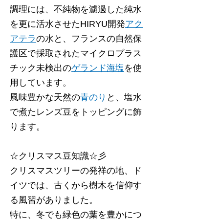
調理には、不純物を濾過した純水
を更に活水させたHIRYU開発
アク
アテラ
の水と、フランスの自然保
護区で採取されたマイクロプラス
チック未検出の
ゲランド海塩
を使
用しています。
風味豊かな天然の
青のり
と、塩水
で煮たレンズ豆をトッピングに飾
ります。
☆クリスマス豆知識☆彡
クリスマスツリーの発祥の地、ド
イツでは、古くから樹木を信仰す
る風習がありました。
特に、冬でも緑色の葉を豊かにつ