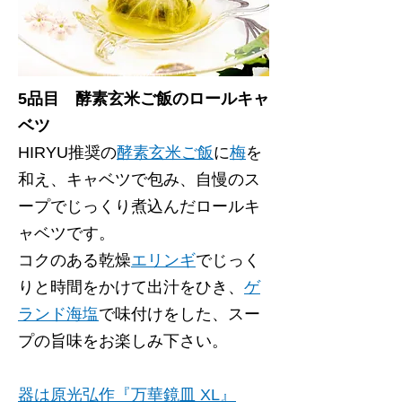
5品目 酵素玄米ご飯のロールキャ
ベツ
HIRYU推奨の
酵素玄米ご飯
に
梅
を
和え、キャベツで包み、自慢のス
ープでじっくり煮込んだロールキ
ャベツです。
コクのある乾燥
エリンギ
でじっく
りと時間をかけて出汁をひき、
ゲ
ランド海塩
で味付けをした、スー
プの旨味をお楽しみ下さい。
器は原光弘作『万華鏡皿 XL』