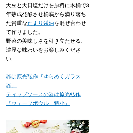
大豆と天日塩だけを原料に木桶で3
年熟成発酵させ桶底から滴り落ち
た貴重な
たまり醤油
を混ぜ合わせ
て作りました。
野菜の美味しさを引き立たせる、
濃厚な味わいをお楽しみくださ
い。
器は原光弘作『ゆらめくガラス
器』
ディップソースの器は原光弘作
『ウェーブボウル 特小』