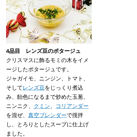
4品目 レンズ豆のポタージュ
クリスマスに飾るモミの木をイメ
ージしたポタージュです。
ジャガイモ、ニンジン、トマト、
そして
レンズ豆
をじっくり煮込
み、飴色になるまで炒めた玉葱、
ニンニク、
クミン
、
コリアンダー
を混ぜ、
真空ブレンダー
で撹拌
し、とろりとしたスープに仕上げ
ました。