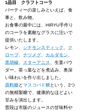
1品目 クラフトコーラ
パーティーの楽しみといえば、食
事と、飲み物。
お食事の最中には、HIRYU手作り
のコーラを素敵なグラスに注いで
提供いたします。
レモン、
シナモンスティック
、
ク
ローブ
、
ナツメグ
、
カルダモン
、
黒胡椒
、
スターアニス
、生姜パウ
ダー、茶っ葉などを煮込み、奥深
い味わいを作り出しました。
原料糖
と
マスコバド糖
という、2つ
の無精製糖で、健康的なほどよい
甘みを演出します。
普段は市販のジュースの甘味料や