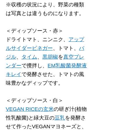
※収穫の状況により、野菜の種類
は写真とは違うものになります。
＜ディップソース・赤＞
ドライトマト、ニンニク、
アップ
ルサイダービネガー
、トマト、
バ
ジル
、
タイム
、
黒胡椒
を
真空ブレ
ンダー
で攪拌し
、
EM乳酸菌発酵液
キレイ
で発酵させ
た、トマトの風
味豊かなディップです。
＜ディップソース・白＞
VEGAN RICEの玄米
の研ぎ汁(植物
性乳酸菌)と緑大豆の
豆乳
を発酵さ
せて作ったVEGANマヨネーズと、