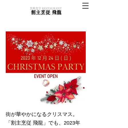
​食療食学 RESTAURANT
割主烹従 飛龍
街が華やかになるクリスマス。
「割主烹従 飛龍」でも、2023年